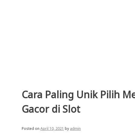
Skip
to
content
Cara Paling Unik Pilih M
Gacor di Slot
Posted on
April 10, 2021
by
admin