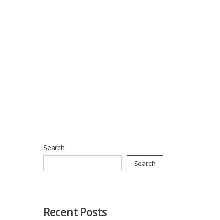
Search
Search
Recent Posts