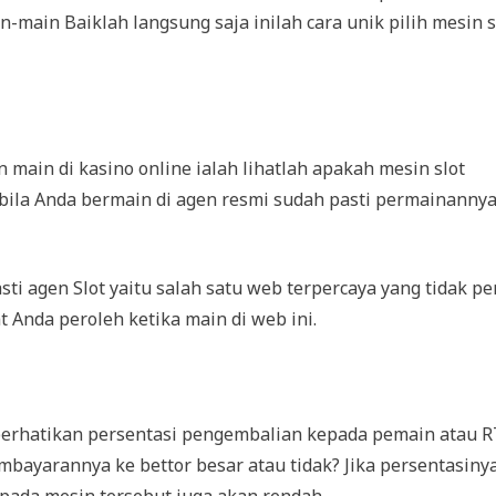
main Baiklah langsung saja inilah cara unik pilih mesin s
main di kasino online ialah lihatlah apakah mesin slot
abila Anda bermain di agen resmi sudah pasti permainanny
ti agen Slot yaitu salah satu web terpercaya yang tidak pe
 Anda peroleh ketika main di web ini.
erhatikan persentasi pengembalian kepada pemain atau R
bayarannya ke bettor besar atau tidak? Jika persentasiny
pada mesin tersebut juga akan rendah.