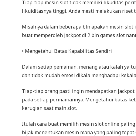
Tiap-tiap mesin slot tidak memiliki likuditas p
likuiditasnya tinggi, Anda mesti melakukan riset 
Misalnya dalam beberapa bln apakah mesin slot i
buat memperoleh jackpot di 2 bln games slot nant
• Mengetahui Batas Kapabilitas Sendiri
Dalam setiap pemainan, menang atau kalah yaitu h
dan tidak mudah emosi dikala menghadapi kekal
Tiap-tiap orang pasti ingin mendapatkan jackpot
pada setiap permainannya. Mengetahui batas keb
kerugian saat main slot.
Itulah cara buat memilih mesin slot online paling 
bijak menentukan mesin mana yang paling tepat 