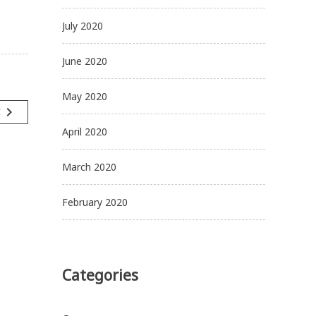
July 2020
June 2020
May 2020
navigate_next
t
April 2020
March 2020
February 2020
Categories