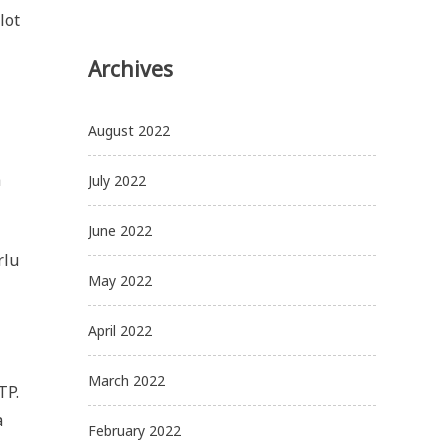
lot
Archives
August 2022
a
July 2022
June 2022
rlu
May 2022
April 2022
March 2022
TP.
a
February 2022