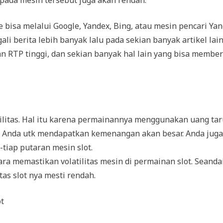
 bisa melalui Google, Yandex, Bing, atau mesin pencari Ya
i berita lebih banyak lalu pada sekian banyak artikel lain
an RTP tinggi, dan sekian banyak hal lain yang bisa membe
atilitas. Hal itu karena permainannya menggunakan uang ta
ang Anda utk mendapatkan kemenangan akan besar. Anda juga
tiap putaran mesin slot.
ra memastikan volatilitas mesin di permainan slot. Seanda
tas slot nya mesti rendah.
t