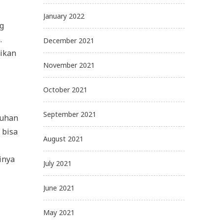
January 2022
ng
.
December 2021
rikan
November 2021
October 2021
September 2021
ruhan
 bisa
August 2021
inya
July 2021
June 2021
May 2021