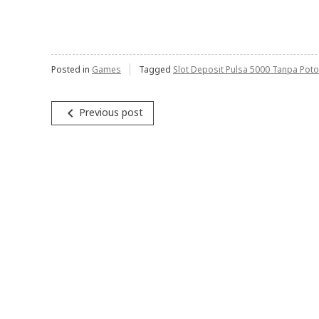
Posted in
Games
Tagged
Slot Deposit Pulsa 5000 Tanpa Pot
Post
navigate_before
Previous post
navigation