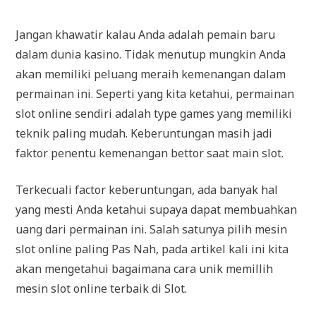
Jangan khawatir kalau Anda adalah pemain baru
dalam dunia kasino. Tidak menutup mungkin Anda
akan memiliki peluang meraih kemenangan dalam
permainan ini. Seperti yang kita ketahui, permainan
slot online sendiri adalah type games yang memiliki
teknik paling mudah. Keberuntungan masih jadi
faktor penentu kemenangan bettor saat main slot.
Terkecuali factor keberuntungan, ada banyak hal
yang mesti Anda ketahui supaya dapat membuahkan
uang dari permainan ini. Salah satunya pilih mesin
slot online paling Pas Nah, pada artikel kali ini kita
akan mengetahui bagaimana cara unik memillih
mesin slot online terbaik di Slot.