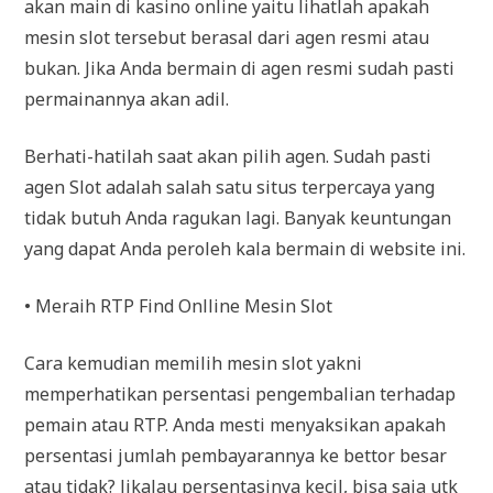
akan main di kasino online yaitu lihatlah apakah
mesin slot tersebut berasal dari agen resmi atau
bukan. Jika Anda bermain di agen resmi sudah pasti
permainannya akan adil.
Berhati-hatilah saat akan pilih agen. Sudah pasti
agen Slot adalah salah satu situs terpercaya yang
tidak butuh Anda ragukan lagi. Banyak keuntungan
yang dapat Anda peroleh kala bermain di website ini.
• Meraih RTP Find Onlline Mesin Slot
Cara kemudian memilih mesin slot yakni
memperhatikan persentasi pengembalian terhadap
pemain atau RTP. Anda mesti menyaksikan apakah
persentasi jumlah pembayarannya ke bettor besar
atau tidak? Jikalau persentasinya kecil, bisa saja utk