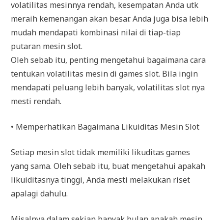
volatilitas mesinnya rendah, kesempatan Anda utk
meraih kemenangan akan besar. Anda juga bisa lebih
mudah mendapati kombinasi nilai di tiap-tiap
putaran mesin slot.
Oleh sebab itu, penting mengetahui bagaimana cara
tentukan volatilitas mesin di games slot. Bila ingin
mendapati peluang lebih banyak, volatilitas slot nya
mesti rendah.
• Memperhatikan Bagaimana Likuiditas Mesin Slot
Setiap mesin slot tidak memiliki likuditas games
yang sama. Oleh sebab itu, buat mengetahui apakah
likuiditasnya tinggi, Anda mesti melakukan riset
apalagi dahulu.
Misalnya dalam sekian banyak bulan apakah mesin