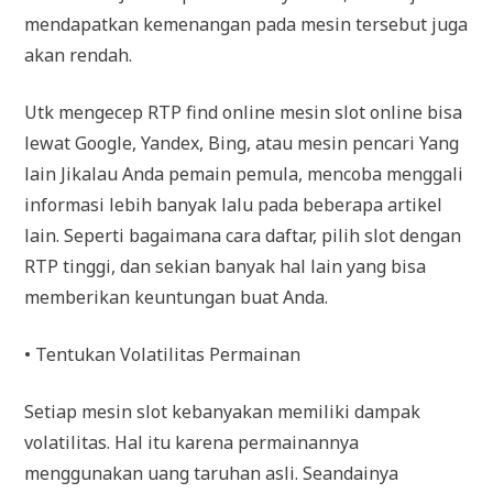
mendapatkan kemenangan pada mesin tersebut juga
akan rendah.
Utk mengecep RTP find online mesin slot online bisa
lewat Google, Yandex, Bing, atau mesin pencari Yang
lain Jikalau Anda pemain pemula, mencoba menggali
informasi lebih banyak lalu pada beberapa artikel
lain. Seperti bagaimana cara daftar, pilih slot dengan
RTP tinggi, dan sekian banyak hal lain yang bisa
memberikan keuntungan buat Anda.
• Tentukan Volatilitas Permainan
Setiap mesin slot kebanyakan memiliki dampak
volatilitas. Hal itu karena permainannya
menggunakan uang taruhan asli. Seandainya