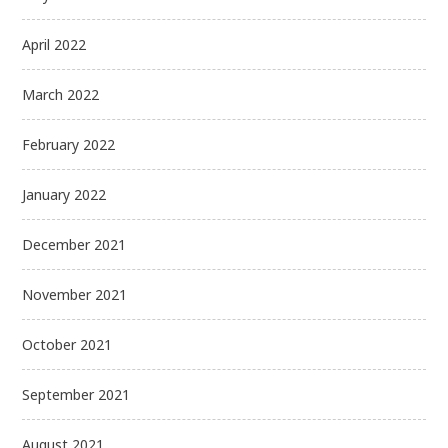
April 2022
March 2022
February 2022
January 2022
December 2021
November 2021
October 2021
September 2021
August 2021