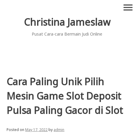
Skip
menu
to
content
Christina Jameslaw
Pusat Cara-cara Bermain Judi Online
Cara Paling Unik Pilih
Mesin Game Slot Deposit
Pulsa Paling Gacor di Slot
Posted on
May 17, 2022
by
admin