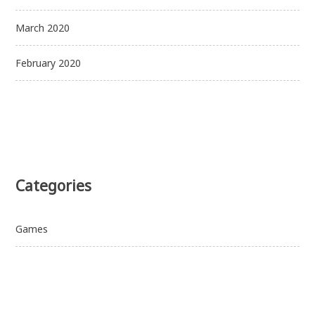
March 2020
February 2020
Categories
Games