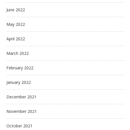
June 2022
May 2022
April 2022
March 2022
February 2022
January 2022
December 2021
November 2021
October 2021