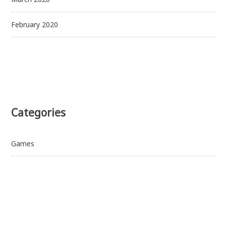
February 2020
Categories
Games