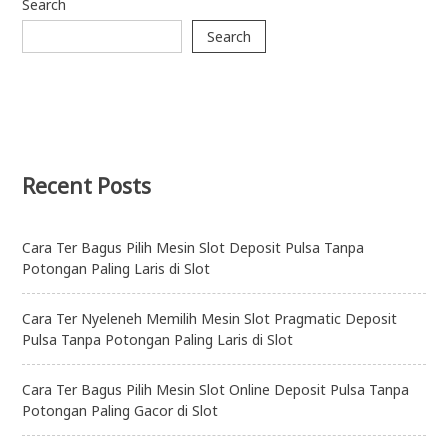
Search
Search
Recent Posts
Cara Ter Bagus Pilih Mesin Slot Deposit Pulsa Tanpa
Potongan Paling Laris di Slot
Cara Ter Nyeleneh Memilih Mesin Slot Pragmatic Deposit
Pulsa Tanpa Potongan Paling Laris di Slot
Cara Ter Bagus Pilih Mesin Slot Online Deposit Pulsa Tanpa
Potongan Paling Gacor di Slot