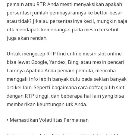
pemain atau RTP. Anda mesti menyaksikan apakah
persentasi jumlah pembayarannya ke bettor besar
atau tidak? Jikalau persentasinya kecil, mungkin saja
utk mendapati kemenangan pada mesin tersebut
juga akan rendah.
Untuk mengecep RTP find online mesin slot online
bisa lewat Google, Yandex, Bing, atau mesin pencari
Lainnya Apabila Anda pemain pemula, mencoba
menggali info lebih banyak dulu pada sekian banyak
artikel lain. Seperti bagaimana cara daftar, pilih slot
dengan RTP tinggi, dan beberapa hal lain yang bisa
memberikan keuntungan utk Anda.
• Memastikan Volatilitas Permainan