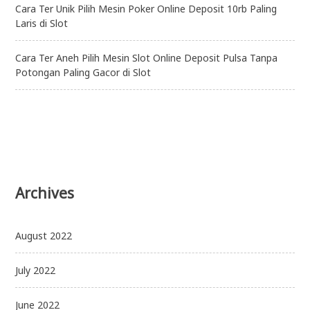
Cara Ter Unik Pilih Mesin Poker Online Deposit 10rb Paling
Laris di Slot
Cara Ter Aneh Pilih Mesin Slot Online Deposit Pulsa Tanpa
Potongan Paling Gacor di Slot
Archives
August 2022
July 2022
June 2022