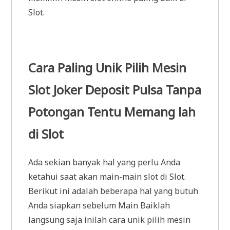
Slot.
Cara Paling Unik Pilih Mesin
Slot Joker Deposit Pulsa Tanpa
Potongan Tentu Memang lah
di Slot
Ada sekian banyak hal yang perlu Anda
ketahui saat akan main-main slot di Slot.
Berikut ini adalah beberapa hal yang butuh
Anda siapkan sebelum Main Baiklah
langsung saja inilah cara unik pilih mesin