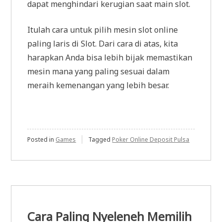
dapat menghindari kerugian saat main slot.
Itulah cara untuk pilih mesin slot online
paling laris di Slot. Dari cara di atas, kita
harapkan Anda bisa lebih bijak memastikan
mesin mana yang paling sesuai dalam
meraih kemenangan yang lebih besar.
Posted in
Games
Tagged
Poker Online Deposit Pulsa
Cara Paling Nyeleneh Memilih