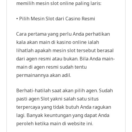
memilih mesin slot online paling laris:
• Pilih Mesin Slot dari Casino Resmi
Cara pertama yang perlu Anda perhatikan
kala akan main di kasino online ialah
lihatlah apakah mesin slot tersebut berasal
dari agen resmi atau bukan. Bila Anda main-
main di agen resmi sudah tentu
permainannya akan adil.
Berhati-hatilah saat akan pilih agen. Sudah
pasti agen Slot yakni salah satu situs
terpercaya yang tidak butuh Anda ragukan
lagi. Banyak keuntungan yang dapat Anda
peroleh ketika main di website ini.