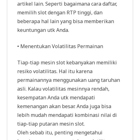
artikel lain. Seperti bagaimana cara daftar,
memilih slot dengan RTP tinggi, dan
beberapa hal lain yang bisa memberikan
keuntungan utk Anda.
• Menentukan Volatilitas Permainan
Tiap-tiap mesin slot kebanyakan memiliki
resiko volatilitas. Hal itu karena
permainannya menggunakan uang taruhan
asli. Kalau volatilitas mesinnya rendah,
kesempatan Anda utk mendapati
kemenangan akan besar. Anda juga bisa
lebih mudah mendapati kombinasi nilai di
tiap-tiap putaran mesin slot.
Oleh sebab itu, penting mengetahui