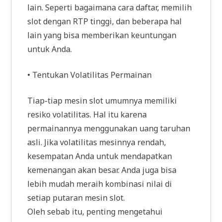
lain. Seperti bagaimana cara daftar, memilih
slot dengan RTP tinggi, dan beberapa hal
lain yang bisa memberikan keuntungan
untuk Anda.
• Tentukan Volatilitas Permainan
Tiap-tiap mesin slot umumnya memiliki
resiko volatilitas. Hal itu karena
permainannya menggunakan uang taruhan
asli. Jika volatilitas mesinnya rendah,
kesempatan Anda untuk mendapatkan
kemenangan akan besar. Anda juga bisa
lebih mudah meraih kombinasi nilai di
setiap putaran mesin slot.
Oleh sebab itu, penting mengetahui