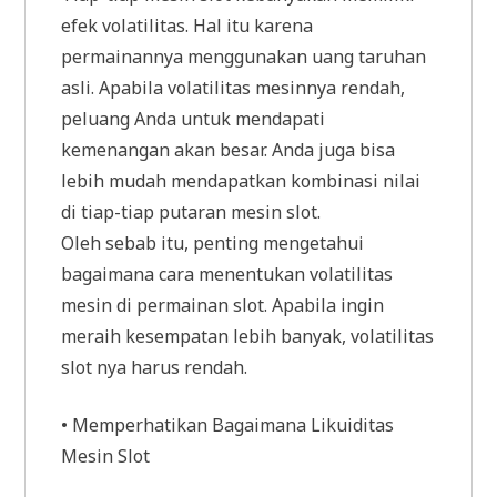
efek volatilitas. Hal itu karena
permainannya menggunakan uang taruhan
asli. Apabila volatilitas mesinnya rendah,
peluang Anda untuk mendapati
kemenangan akan besar. Anda juga bisa
lebih mudah mendapatkan kombinasi nilai
di tiap-tiap putaran mesin slot.
Oleh sebab itu, penting mengetahui
bagaimana cara menentukan volatilitas
mesin di permainan slot. Apabila ingin
meraih kesempatan lebih banyak, volatilitas
slot nya harus rendah.
• Memperhatikan Bagaimana Likuiditas
Mesin Slot