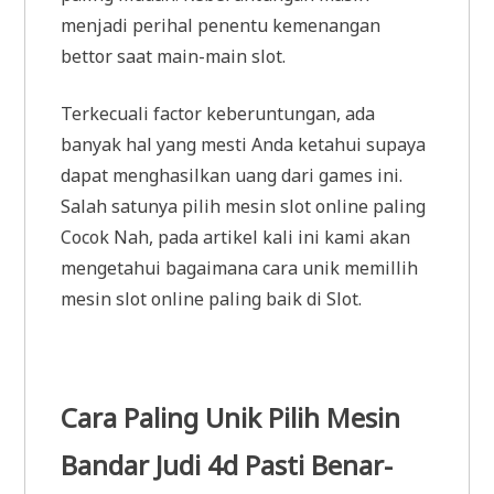
menjadi perihal penentu kemenangan
bettor saat main-main slot.
Terkecuali factor keberuntungan, ada
banyak hal yang mesti Anda ketahui supaya
dapat menghasilkan uang dari games ini.
Salah satunya pilih mesin slot online paling
Cocok Nah, pada artikel kali ini kami akan
mengetahui bagaimana cara unik memillih
mesin slot online paling baik di Slot.
Cara Paling Unik Pilih Mesin
Bandar Judi 4d Pasti Benar-