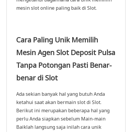
mesin slot online paling baik di Slot.
Cara Paling Unik Memilih
Mesin Agen Slot Deposit Pulsa
Tanpa Potongan Pasti Benar-
benar di Slot
Ada sekian banyak hal yang butuh Anda
ketahui saat akan bermain slot di Slot.
Berikut ini merupakan beberapa hal yang
perlu Anda siapkan sebelum Main-main
Baiklah langsung saja inilah cara unik