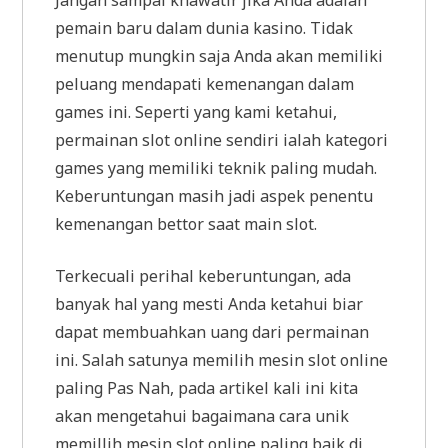
pemain baru dalam dunia kasino. Tidak
menutup mungkin saja Anda akan memiliki
peluang mendapati kemenangan dalam
games ini. Seperti yang kami ketahui,
permainan slot online sendiri ialah kategori
games yang memiliki teknik paling mudah.
Keberuntungan masih jadi aspek penentu
kemenangan bettor saat main slot.
Terkecuali perihal keberuntungan, ada
banyak hal yang mesti Anda ketahui biar
dapat membuahkan uang dari permainan
ini. Salah satunya memilih mesin slot online
paling Pas Nah, pada artikel kali ini kita
akan mengetahui bagaimana cara unik
memillih mesin slot online paling baik di