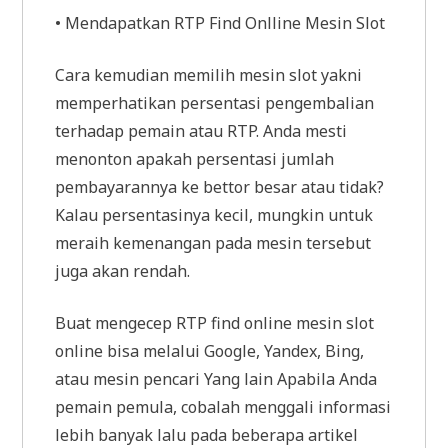
• Mendapatkan RTP Find Onlline Mesin Slot
Cara kemudian memilih mesin slot yakni
memperhatikan persentasi pengembalian
terhadap pemain atau RTP. Anda mesti
menonton apakah persentasi jumlah
pembayarannya ke bettor besar atau tidak?
Kalau persentasinya kecil, mungkin untuk
meraih kemenangan pada mesin tersebut
juga akan rendah.
Buat mengecep RTP find online mesin slot
online bisa melalui Google, Yandex, Bing,
atau mesin pencari Yang lain Apabila Anda
pemain pemula, cobalah menggali informasi
lebih banyak lalu pada beberapa artikel