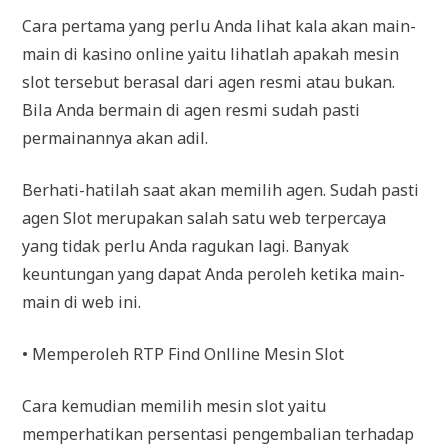
Cara pertama yang perlu Anda lihat kala akan main-
main di kasino online yaitu lihatlah apakah mesin
slot tersebut berasal dari agen resmi atau bukan.
Bila Anda bermain di agen resmi sudah pasti
permainannya akan adil.
Berhati-hatilah saat akan memilih agen. Sudah pasti
agen Slot merupakan salah satu web terpercaya
yang tidak perlu Anda ragukan lagi. Banyak
keuntungan yang dapat Anda peroleh ketika main-
main di web ini.
• Memperoleh RTP Find Onlline Mesin Slot
Cara kemudian memilih mesin slot yaitu
memperhatikan persentasi pengembalian terhadap