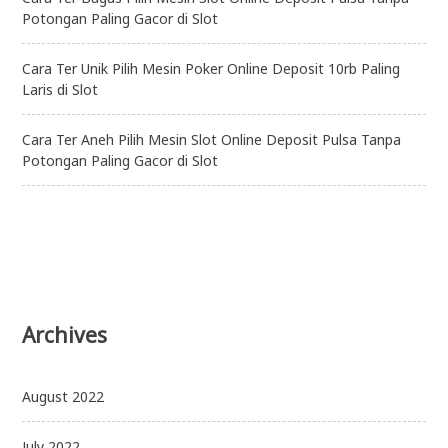
Potongan Paling Gacor di Slot
Cara Ter Unik Pilih Mesin Poker Online Deposit 10rb Paling
Laris di Slot
Cara Ter Aneh Pilih Mesin Slot Online Deposit Pulsa Tanpa
Potongan Paling Gacor di Slot
Archives
August 2022
July 2022