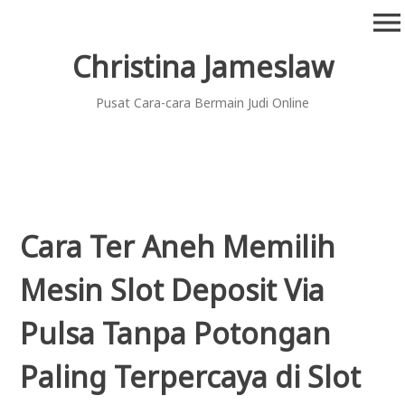
Skip
menu
to
content
Christina Jameslaw
Pusat Cara-cara Bermain Judi Online
Cara Ter Aneh Memilih
Mesin Slot Deposit Via
Pulsa Tanpa Potongan
Paling Terpercaya di Slot