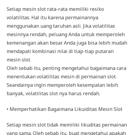
Setiap mesin slot rata-rata memiliki resiko
volatilitas. Hal itu karena permainannya
menggunakan uang taruhan asli. Jika volatilitas
mesinnya rendah, peluang Anda untuk memperoleh
kemenangan akan besar. Anda juga bisa lebih mudah
mendapati kombinasi nilai di tiap-tiap putaran
mesin slot.
Oleh sebab itu, penting mengetahui bagaimana cara
menentukan volatilitas mesin di permainan slot.
Seandainya ingin memperoleh kesempatan lebih
banyak, volatilitas slot nya harus rendah.
• Memperhatikan Bagaimana Likuiditas Mesin Slot
Setiap mesin slot tidak memiliki likuditas permainan
yang sama. Oleh sebab itu, buat mengetahui apakah