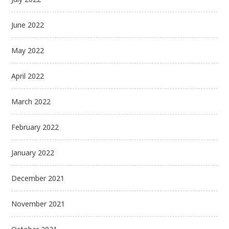
June 2022
May 2022
April 2022
March 2022
February 2022
January 2022
December 2021
November 2021