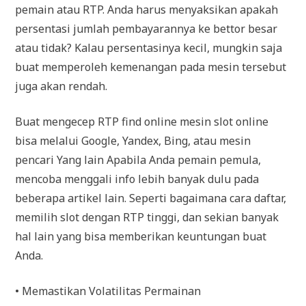
pemain atau RTP. Anda harus menyaksikan apakah
persentasi jumlah pembayarannya ke bettor besar
atau tidak? Kalau persentasinya kecil, mungkin saja
buat memperoleh kemenangan pada mesin tersebut
juga akan rendah.
Buat mengecep RTP find online mesin slot online
bisa melalui Google, Yandex, Bing, atau mesin
pencari Yang lain Apabila Anda pemain pemula,
mencoba menggali info lebih banyak dulu pada
beberapa artikel lain. Seperti bagaimana cara daftar,
memilih slot dengan RTP tinggi, dan sekian banyak
hal lain yang bisa memberikan keuntungan buat
Anda.
• Memastikan Volatilitas Permainan