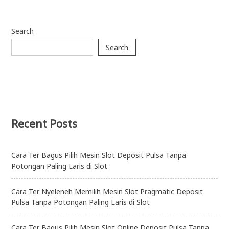
Search
Search
Recent Posts
Cara Ter Bagus Pilih Mesin Slot Deposit Pulsa Tanpa
Potongan Paling Laris di Slot
Cara Ter Nyeleneh Memilih Mesin Slot Pragmatic Deposit
Pulsa Tanpa Potongan Paling Laris di Slot
Cara Ter Bagus Pilih Mesin Slot Online Deposit Pulsa Tanpa