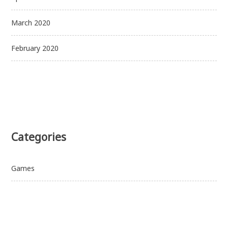
March 2020
February 2020
Categories
Games