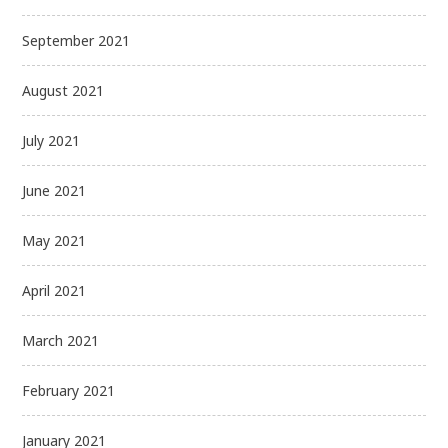
September 2021
August 2021
July 2021
June 2021
May 2021
April 2021
March 2021
February 2021
January 2021