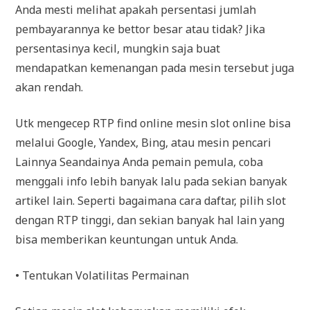
Anda mesti melihat apakah persentasi jumlah
pembayarannya ke bettor besar atau tidak? Jika
persentasinya kecil, mungkin saja buat
mendapatkan kemenangan pada mesin tersebut juga
akan rendah.
Utk mengecep RTP find online mesin slot online bisa
melalui Google, Yandex, Bing, atau mesin pencari
Lainnya Seandainya Anda pemain pemula, coba
menggali info lebih banyak lalu pada sekian banyak
artikel lain. Seperti bagaimana cara daftar, pilih slot
dengan RTP tinggi, dan sekian banyak hal lain yang
bisa memberikan keuntungan untuk Anda.
• Tentukan Volatilitas Permainan