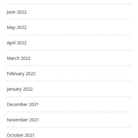
June 2022
May 2022
April 2022
March 2022
February 2022
January 2022
December 2021
November 2021
October 2021