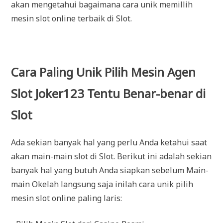
akan mengetahui bagaimana cara unik memillih
mesin slot online terbaik di Slot.
Cara Paling Unik Pilih Mesin Agen
Slot Joker123 Tentu Benar-benar di
Slot
Ada sekian banyak hal yang perlu Anda ketahui saat
akan main-main slot di Slot. Berikut ini adalah sekian
banyak hal yang butuh Anda siapkan sebelum Main-
main Okelah langsung saja inilah cara unik pilih
mesin slot online paling laris: