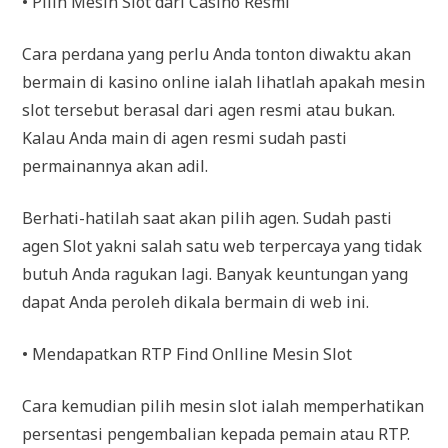
• Pilih Mesin Slot dari Casino Resmi
Cara perdana yang perlu Anda tonton diwaktu akan
bermain di kasino online ialah lihatlah apakah mesin
slot tersebut berasal dari agen resmi atau bukan.
Kalau Anda main di agen resmi sudah pasti
permainannya akan adil.
Berhati-hatilah saat akan pilih agen. Sudah pasti
agen Slot yakni salah satu web terpercaya yang tidak
butuh Anda ragukan lagi. Banyak keuntungan yang
dapat Anda peroleh dikala bermain di web ini.
• Mendapatkan RTP Find Onlline Mesin Slot
Cara kemudian pilih mesin slot ialah memperhatikan
persentasi pengembalian kepada pemain atau RTP.