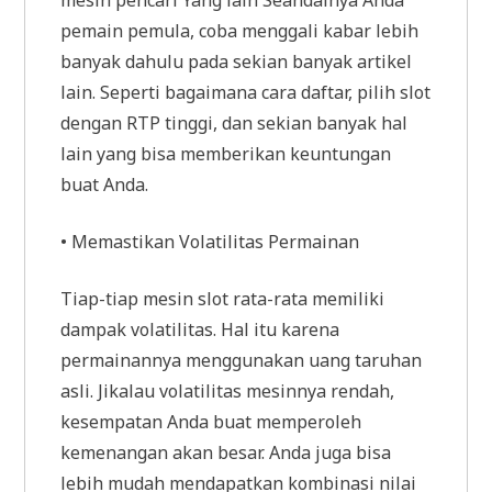
mesin pencari Yang lain Seandainya Anda
pemain pemula, coba menggali kabar lebih
banyak dahulu pada sekian banyak artikel
lain. Seperti bagaimana cara daftar, pilih slot
dengan RTP tinggi, dan sekian banyak hal
lain yang bisa memberikan keuntungan
buat Anda.
• Memastikan Volatilitas Permainan
Tiap-tiap mesin slot rata-rata memiliki
dampak volatilitas. Hal itu karena
permainannya menggunakan uang taruhan
asli. Jikalau volatilitas mesinnya rendah,
kesempatan Anda buat memperoleh
kemenangan akan besar. Anda juga bisa
lebih mudah mendapatkan kombinasi nilai