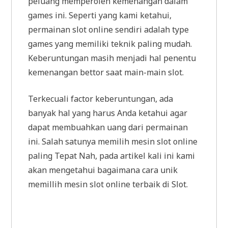
peluang memperoleh kemenangan dalam
games ini. Seperti yang kami ketahui,
permainan slot online sendiri adalah type
games yang memiliki teknik paling mudah.
Keberuntungan masih menjadi hal penentu
kemenangan bettor saat main-main slot.
Terkecuali factor keberuntungan, ada
banyak hal yang harus Anda ketahui agar
dapat membuahkan uang dari permainan
ini. Salah satunya memilih mesin slot online
paling Tepat Nah, pada artikel kali ini kami
akan mengetahui bagaimana cara unik
memillih mesin slot online terbaik di Slot.