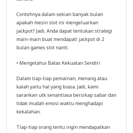
Contohnya dalam sekian banyak bulan
apakah mesin slot ini mengeluarkan
jackpot? Jadi, Anda dapat tentukan strategi
main-main buat mendapati jackpot di 2
bulan games slot nanti.
• Mengetahui Batas Kekuatan Sendiri
Dalam tiap-tiap pemainan, menang atau
kalah yaitu hal yang biasa. Jadi, kami
sarankan utk senantiasa bersikap sabar dan
tidak mudah emosi waktu menghadapi
kekalahan.
Tiap-tiap orang tentu ingin mendapatkan