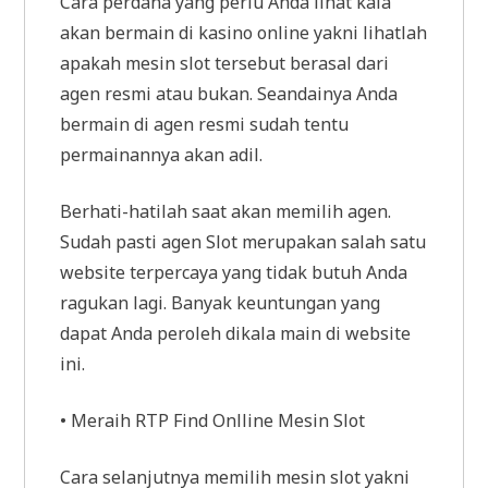
Cara perdana yang perlu Anda lihat kala
akan bermain di kasino online yakni lihatlah
apakah mesin slot tersebut berasal dari
agen resmi atau bukan. Seandainya Anda
bermain di agen resmi sudah tentu
permainannya akan adil.
Berhati-hatilah saat akan memilih agen.
Sudah pasti agen Slot merupakan salah satu
website terpercaya yang tidak butuh Anda
ragukan lagi. Banyak keuntungan yang
dapat Anda peroleh dikala main di website
ini.
• Meraih RTP Find Onlline Mesin Slot
Cara selanjutnya memilih mesin slot yakni