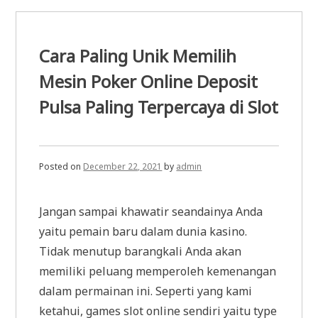
Cara Paling Unik Memilih
Mesin Poker Online Deposit
Pulsa Paling Terpercaya di Slot
Posted on
December 22, 2021
by
admin
Jangan sampai khawatir seandainya Anda
yaitu pemain baru dalam dunia kasino.
Tidak menutup barangkali Anda akan
memiliki peluang memperoleh kemenangan
dalam permainan ini. Seperti yang kami
ketahui, games slot online sendiri yaitu type