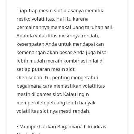
Tiap-tiap mesin slot biasanya memiliki
resiko volatilitas. Hal itu karena
permainannya memakai uang taruhan asli.
Apabila volatilitas mesinnya rendah,
kesempatan Anda untuk mendapatkan
kemenangan akan besar. Anda juga bisa
lebih mudah meraih kombinasi nilai di
setiap putaran mesin slot.
Oleh sebab itu, penting mengetahui
bagaimana cara memastikan volatilitas
mesin di games slot. Kalau ingin
memperoleh peluang lebih banyak,
volatilitas slot nya mesti rendah.
• Memperhatikan Bagaimana Likuiditas