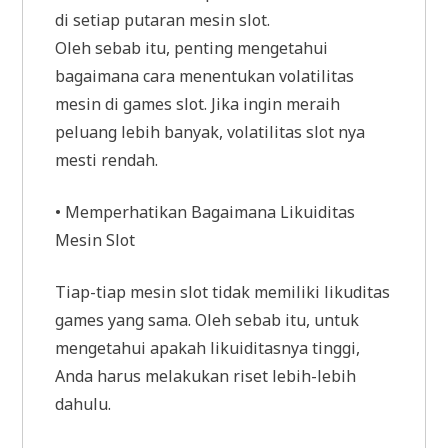
di setiap putaran mesin slot.
Oleh sebab itu, penting mengetahui
bagaimana cara menentukan volatilitas
mesin di games slot. Jika ingin meraih
peluang lebih banyak, volatilitas slot nya
mesti rendah.
• Memperhatikan Bagaimana Likuiditas
Mesin Slot
Tiap-tiap mesin slot tidak memiliki likuditas
games yang sama. Oleh sebab itu, untuk
mengetahui apakah likuiditasnya tinggi,
Anda harus melakukan riset lebih-lebih
dahulu.