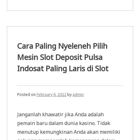
Cara Paling Nyeleneh Pilih
Mesin Slot Deposit Pulsa
Indosat Paling Laris di Slot
Posted on
February 6, 2022
by
admin
Janganlah khawatir jika Anda adalah
pemain baru dalam dunia kasino. Tidak
menutup kemungkinan Anda akan memiliki