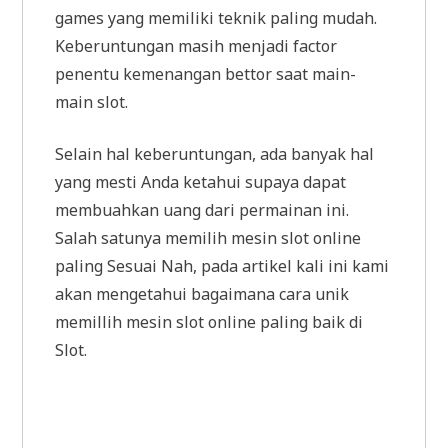
games yang memiliki teknik paling mudah.
Keberuntungan masih menjadi factor
penentu kemenangan bettor saat main-
main slot.
Selain hal keberuntungan, ada banyak hal
yang mesti Anda ketahui supaya dapat
membuahkan uang dari permainan ini.
Salah satunya memilih mesin slot online
paling Sesuai Nah, pada artikel kali ini kami
akan mengetahui bagaimana cara unik
memillih mesin slot online paling baik di
Slot.